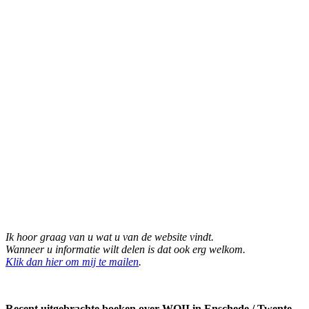
Ik hoor graag van u wat u van de website vindt.
Wanneer u informatie wilt delen is dat ook erg welkom.
Klik dan hier om mij te mailen
.
Recent uitgebrachte boeken over WOII in Enschede / Twente