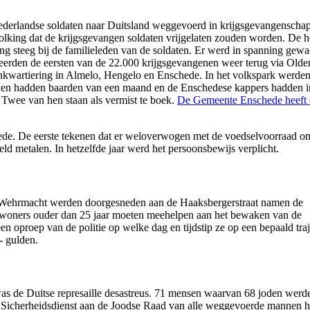
ederlandse soldaten naar Duitsland weggevoerd in krijgsgevangenschap
volking dat de krijgsgevangen soldaten vrijgelaten zouden worden. De h
g steeg bij de familieleden van de soldaten. Er werd in spanning gewac
i keerden de eersten van de 22.000 krijgsgevangenen weer terug via Ol
nkwartiering in Almelo, Hengelo en Enschede. In het volkspark wer
annen hadden baarden van een maand en de Enschedese kappers hadden i
 Twee van hen staan als vermist te boek.
De Gemeente Enschede heeft e
ede. De eerste tekenen dat er weloverwogen met de voedselvoorraad o
 metalen. In hetzelfde jaar werd het persoonsbewijs verplicht.
de Wehrmacht werden doorgesneden aan de Haaksbergerstraat namen de
 inwoners ouder dan 25 jaar moeten meehelpen aan het bewaken van de
 oproep van de politie op welke dag en tijdstip ze op een bepaald traj
- gulden.
 de Duitse represaille desastreus. 71 mensen waarvan 68 joden werd
 Sicherheidsdienst aan de Joodse Raad van alle weggevoerde mannen he