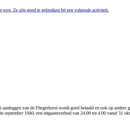
eg. Ze zijn goed te gebruiken bij een volgende activiteit.
j het aanleggen van de Fliegerhorst wordt goed betaald en ook op andere
ht in september 1940, een uitgaansverbod van 24.00 tot 4.00 vanaf 31 o