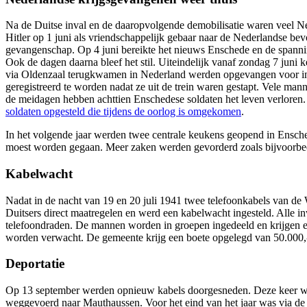
Na de Duitse inval en de daaropvolgende demobilisatie waren veel N
Hitler op 1 juni als vriendschappelijk gebaar naar de Nederlandse be
gevangenschap. Op 4 juni bereikte het nieuws Enschede en de spannin
Ook de dagen daarna bleef het stil. Uiteindelijk vanaf zondag 7 jun
via Oldenzaal terugkwamen in Nederland werden opgevangen voor i
geregistreerd te worden nadat ze uit de trein waren gestapt. Vele m
de meidagen hebben achttien Enschedese soldaten het leven verloren.
soldaten opgesteld die tijdens de oorlog is omgekomen
.
In het volgende jaar werden twee centrale keukens geopend in Ensch
moest worden gegaan. Meer zaken werden gevorderd zoals bijvoorbeeld
Kabelwacht
Nadat in de nacht van 19 en 20 juli 1941 twee telefoonkabels van 
Duitsers direct maatregelen en werd een kabelwacht ingesteld. Alle
telefoondraden. De mannen worden in groepen ingedeeld en krijgen een
worden verwacht. De gemeente krijg een boete opgelegd van 50.000,
Deportatie
Op 13 september werden opnieuw kabels doorgesneden. Deze keer was
weggevoerd naar Mauthaussen. Voor het eind van het jaar was via de