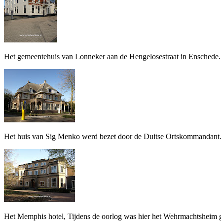
Het gemeentehuis van Lonneker aan de Hengelosestraat in Enschede.
Het huis van Sig Menko werd bezet door de Duitse Ortskommandant. 
Het Memphis hotel, Tijdens de oorlog was hier het Wehrmachtsheim ge