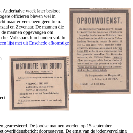
. Anderhalve week later besloot
ogere officieren bleven wel in
ht maar er verscheen geen trein.
denzaal en Zevenaar. De mannen die
den de mannen opgevangen om
n het Volkspark hun handen vol. In
en lijst met uit Enschede afkomstige
m
ect
en gearresteerd. De joodse mannen werden op 15 september
t overlijdensbericht doorgegeven. De ernst van de jodenvervolging